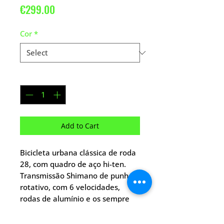
Price
€299.00
Cor
*
Quantity
*
Add to Cart
Bicicleta urbana clássica de roda
28, com quadro de aço hi-ten.
Transmissão Shimano de punho
rotativo, com 6 velocidades,
rodas de alumínio e os sempre
eficientes v-brake. Qualidade e
design italiano.