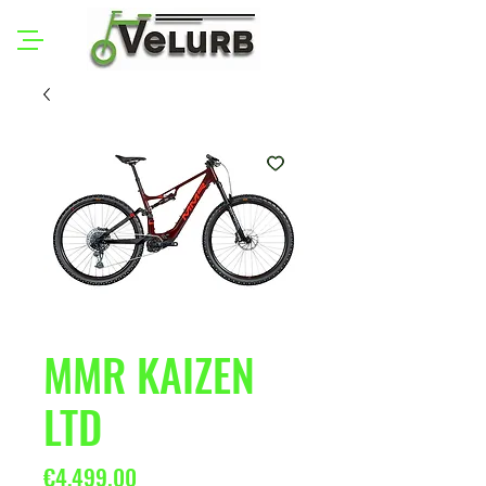
MMR KAIZEN
LTD
Price
€4,499.00