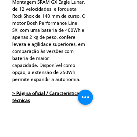
Montagem SRAM GX Eagle Lunar,
de 12 velocidades, e forqueta
Rock Shox de 140 mm de curso. O
motor Bosh Performance Line
SX, com uma bateria de 400Wh e
apenas 2 kg de peso, confere
leveza e agilidade superiores, em
comparação às versões com
bateria de maior
capacidade. Disponível como
opção, a extensão de 250Wh
permite expandir a autonomia.
> Página oficial
/ Características
técnicas
MMR é uma marca de bicicletas
sediada nas Astúrias, Espanha.
Genética desportiva, qualidade
premium e um historial em